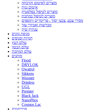
מוצרים לאיטום והדבקה
איטום גגות
מוצרים לטיפול בפלסטיק
מוצרים לטיפול במתכת
מסירי צבע, צבעי יסוד - פריימרים ותוספים
מברשות ואביזרי עזר
ענתיק שיק
מניפת גוונים
חנויות וסניפים
עולם העץ
עולם הבטון
עולם המתכת
מותגים
Flood
DRYLOK
Owatrol
Sikkens
Wooster
Dripless
UGL
Premier
Black Jack
NanoPhos
Cosmos Lac
פרוייקטים