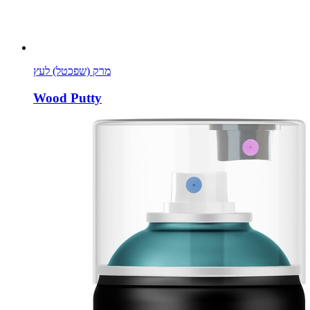
מרק (שפכטל) לעץ
Wood Putty