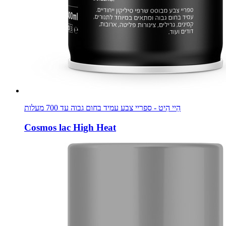
הַיי הִיט - ספריי צבע עמיד בחום גבוה עד 700 מעלות
Cosmos lac High Heat