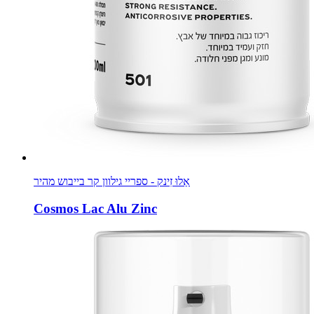
אַלוּ זִינק - ספריי גילוון קר בייבוש מהיר
Cosmos Lac Alu Zinc