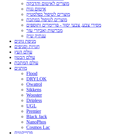
מוצרים לאיטום והדבקה
איטום גגות
מוצרים לטיפול בפלסטיק
מוצרים לטיפול במתכת
מסירי צבע, צבעי יסוד - פריימרים ותוספים
מברשות ואביזרי עזר
ענתיק שיק
מניפת גוונים
חנויות וסניפים
עולם העץ
עולם הבטון
עולם המתכת
מותגים
Flood
DRYLOK
Owatrol
Sikkens
Wooster
Dripless
UGL
Premier
Black Jack
NanoPhos
Cosmos Lac
פרוייקטים