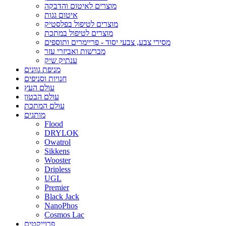
מוצרים לאיטום והדבקה
איטום גגות
מוצרים לטיפול בפלסטיק
מוצרים לטיפול במתכת
מסירי צבע, צבעי יסוד - פריימרים ותוספים
מברשות ואביזרי עזר
ענתיק שיק
מניפת גוונים
חנויות וסניפים
עולם העץ
עולם הבטון
עולם המתכת
מותגים
Flood
DRYLOK
Owatrol
Sikkens
Wooster
Dripless
UGL
Premier
Black Jack
NanoPhos
Cosmos Lac
פרוייקטים