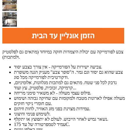
צבע לפורמייקה עם יכולת היצמדות חזקה במיוחד (מתאים גם לפלסטיק
ולמתכות).
צביעה ישירות על הפורמייקה - אין צורך בצבע יסוד.
צבע שהוא גם יסוד וגם גמר. ה"סופר צבע" מעניק הגנה משופרת
ודקורטיבית לפורמייקה מכל סוג.
נדבק לכל פני שטח. מתאים גם למתכות מגלוונות, אלומיניום,
קרמיקה, זכוכית, פלסטיק, עץ ועוד...
פילוס עצמי מעולה - לא משאיר סימני מריחה.
מעולה אפילו לארונות מטבח ולמקומות עם שחיקה גבוהה ושימוש
עם חומרי ניקוי חזקים.
עמידות מצוינת בפני מזג האוויר, לחות וזיהום.
לשימוש פנימי וחיצוני.
נשאר גמיש לאחר הייבוש. לעולם לא יתפוצץ או יתקלף.
עמיד לטמפרטורה של עד 175C.
זמין באלפי גוונים.