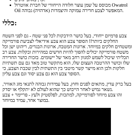
מבוסס על שמן עוצר חלודה הייחודי של חברת אווטרול Owatrol
Oil המאפשר לצבע חדירה עמוקה והיצמדות (אדהזיה) גבוהה.
כללי:
צבע פרמיום ייחודי, בעל כושר הידבקות לכל פני שטח - גם לפני השטח
החלקים ביותר!! הסופר צבע הוא צבע אידיאלי לצביעת פורמייקה
ומשטחים חלקים במיוחד. ארונות המטבח, ארונות הבגדים, ריהוט ישן וכל
משטח פורמייקה יכולים להפוך להיות חדשים במהירות ובקלות. צבע רב
תכליתי שיכול לשמש למגוון רחב מאד של יישומים. בזכות כושר החדירה
שלו וכושר ההרטבה העצום שלו, הוא מתקשר טוב מאד גם עם תשתיות
חלקות ולכן הוא מייצר קשר מיטבי בין התשתית לבין שכבת הצבע, כי
הסופר צבע הוא גם צבע יסוד וגם צבע עליון.
בעל ברק עדין, מתאים לפנים וחוץ, בעל עמידות גבוהה לתנאי מזג האוויר,
נשאר גמיש לאחר הייבוש כך שהוא לעולם לא יתקלף או יסדק.
זהו צבע מיוחד לפורמייקה, למתכות, לפלסטיק ולעץ - פריימר + צבע
במוצר אחד, עמיד במיוחד.