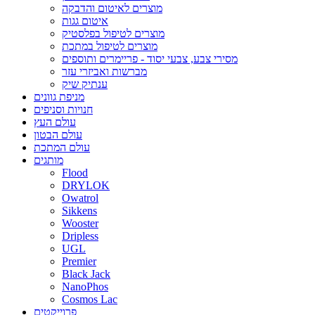
מוצרים לאיטום והדבקה
איטום גגות
מוצרים לטיפול בפלסטיק
מוצרים לטיפול במתכת
מסירי צבע, צבעי יסוד - פריימרים ותוספים
מברשות ואביזרי עזר
ענתיק שיק
מניפת גוונים
חנויות וסניפים
עולם העץ
עולם הבטון
עולם המתכת
מותגים
Flood
DRYLOK
Owatrol
Sikkens
Wooster
Dripless
UGL
Premier
Black Jack
NanoPhos
Cosmos Lac
פרוייקטים