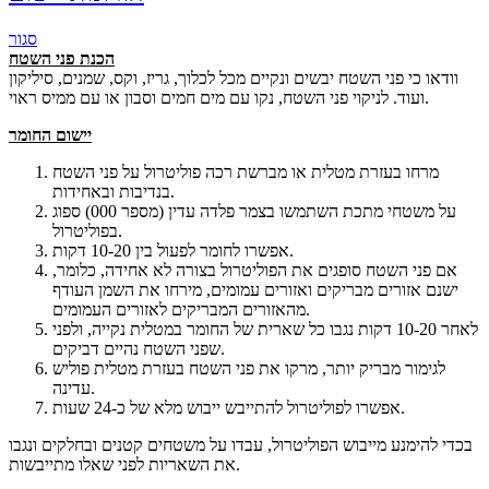
סגור
הכנת פני השטח
וודאו כי פני השטח יבשים ונקיים מכל לכלוך, גריז, וקס, שמנים, סיליקון
ועוד. לניקוי פני השטח, נקו עם מים חמים וסבון או עם ממיס ראוי.
יישום החומר
מרחו בעזרת מטלית או מברשת רכה פוליטרול על פני השטח
בנדיבות ובאחידות.
על משטחי מתכת השתמשו בצמר פלדה עדין (מספר 000) ספוג
בפוליטרול.
אפשרו לחומר לפעול בין 10-20 דקות.
אם פני השטח סופגים את הפוליטרול בצורה לא אחידה, כלומר,
ישנם אזורים מבריקים ואזורים עמומים, מירחו את השמן העודף
מהאזורים המבריקים לאזורים העמומים.
לאחר 10-20 דקות נגבו כל שארית של החומר במטלית נקייה, ולפני
שפני השטח נהיים דביקים.
לגימור מבריק יותר, מרקו את פני השטח בעזרת מטלית פוליש
עדינה.
אפשרו לפוליטרול להתייבש ייבוש מלא של כ-24 שעות.
בכדי להימנע מייבוש הפוליטרול, עבדו על משטחים קטנים ובחלקים ונגבו
את השאריות לפני שאלו מתייבשות.