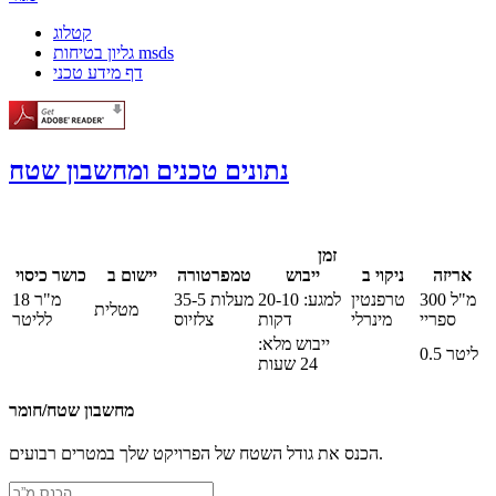
קטלוג
גליון בטיחות msds
דף מידע טכני
נתונים טכנים ומחשבון שטח
זמן
יישום ב
אריזה
ניקוי ב
ייבוש
טמפרטורה
כושר כיסוי
300 מ"ל
טרפנטין
למגע: 20-10
35-5 מעלות
18 מ"ר
מטלית
ספריי
מינרלי
דקות
צלזיוס
לליטר
ייבוש מלא:
0.5 ליטר
24 שעות
מחשבון שטח/חומר
הכנס את גודל השטח של הפרויקט שלך במטרים רבועים.