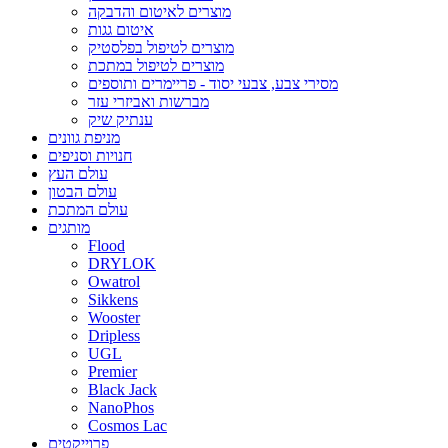
מוצרים לאיטום והדבקה
איטום גגות
מוצרים לטיפול בפלסטיק
מוצרים לטיפול במתכת
מסירי צבע, צבעי יסוד - פריימרים ותוספים
מברשות ואביזרי עזר
ענתיק שיק
מניפת גוונים
חנויות וסניפים
עולם העץ
עולם הבטון
עולם המתכת
מותגים
Flood
DRYLOK
Owatrol
Sikkens
Wooster
Dripless
UGL
Premier
Black Jack
NanoPhos
Cosmos Lac
פרוייקטים