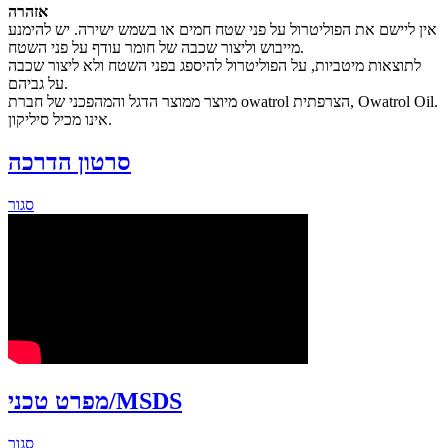
אזהרה
אין ליישם את הפוליטרול על פני שטח חמים או בשמש ישירה. יש להימנע
מייבוש וליצור שכבה של חומר עודף על פני השטח.
לתוצאות מיטביות, על הפוליטרול להיספג בפני השטח ולא ליצור שכבה
על גביהם.
מיוצר ממוצר הדגל והמהפכני של חברת owatrol הצרפתית, Owatrol Oil.
אינו מכיל סיליקון.
סרטון הדרכה
סגור
MSDS
מפרט טכני/
סגור