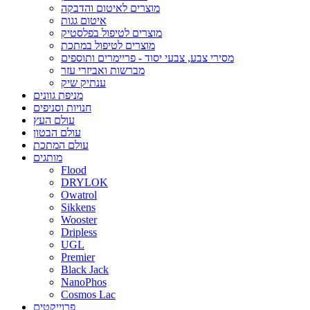
מוצרים לאיטום והדבקה
איטום גגות
מוצרים לטיפול בפלסטיק
מוצרים לטיפול במתכת
מסירי צבע, צבעי יסוד - פריימרים ותוספים
מברשות ואביזרי עזר
ענתיק שיק
מניפת גוונים
חנויות וסניפים
עולם העץ
עולם הבטון
עולם המתכת
מותגים
Flood
DRYLOK
Owatrol
Sikkens
Wooster
Dripless
UGL
Premier
Black Jack
NanoPhos
Cosmos Lac
פרוייקטים